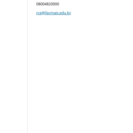
08004820000
rce@facmais.edu.br