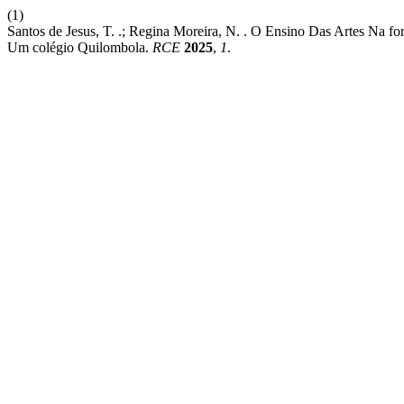
(1)
Santos de Jesus, T. .; Regina Moreira, N. . O Ensino Das Artes Na f
Um colégio Quilombola.
RCE
2025
,
1
.